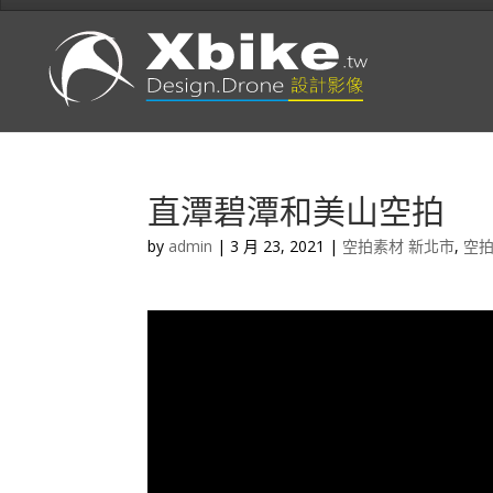
直潭碧潭和美山空拍
by
admin
|
3 月 23, 2021
|
空拍素材 新北市
,
空拍