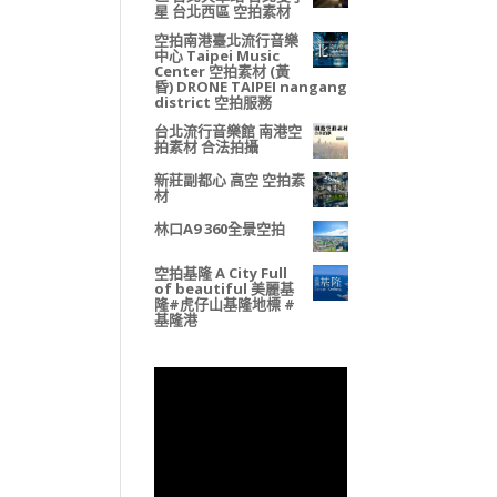
星 台北西區 空拍素材
空拍南港臺北流行音樂
中心 Taipei Music
Center 空拍素材 (黃
昏) DRONE TAIPEI nangang
district 空拍服務
台北流行音樂館 南港空
拍素材 合法拍攝
新莊副都心 高空 空拍素
材
林口A9 360全景空拍
空拍基隆 A City Full
of beautiful 美麗基
隆#虎仔山基隆地標 #
基隆港