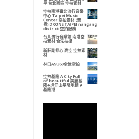
星 台北西區 空拍素材
空拍南港臺北流行音樂
中心 Taipei Music
Center 空拍素材 (黃
昏) DRONE TAIPEI nangang
district 空拍服務
台北流行音樂館 南港空
拍素材 合法拍攝
新莊副都心 高空 空拍素
材
林口A9 360全景空拍
空拍基隆 A City Full
of beautiful 美麗基
隆#虎仔山基隆地標 #
基隆港