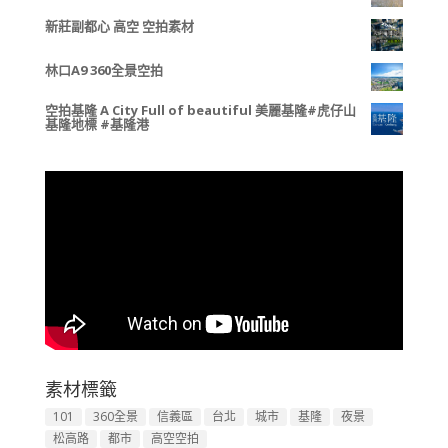
新莊副都心 高空 空拍素材
林口A9 360全景空拍
空拍基隆 A City Full of beautiful 美麗基隆#虎仔山
基隆地標 #基隆港
素材標籤
101
360全景
信義區
台北
城市
基隆
夜景
松高路
都市
高空空拍