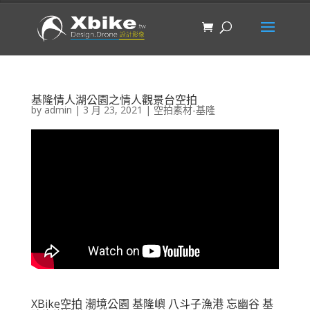
基隆情人湖公園之情人觀景台空拍
by
admin
|
3 月 23, 2021
|
空拍素材-基隆
XBike空拍 潮境公園 基隆嶼 八斗子漁港 忘幽谷 基