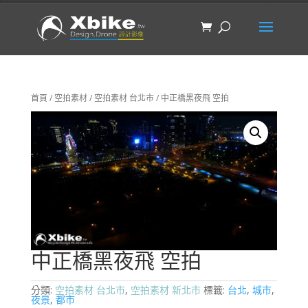
首頁
/
空拍素材
/
空拍素材 台北市
/ 中正橋黑夜飛 空拍
中正橋黑夜飛 空拍
分類:
空拍素材 台北市
,
空拍素材 新北市
標籤:
台北
,
城市
,
夜景
,
都市