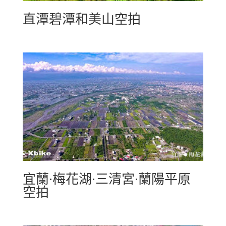
直潭碧潭和美山空拍
宜蘭·梅花湖·三清宮·蘭陽平原
空拍