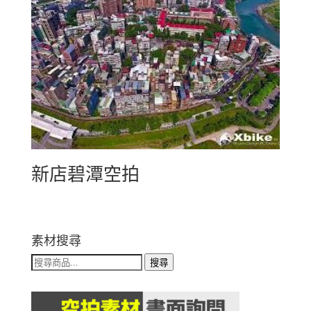
新店碧潭空拍
素材搜尋
搜
搜尋
尋
關
鍵
字: