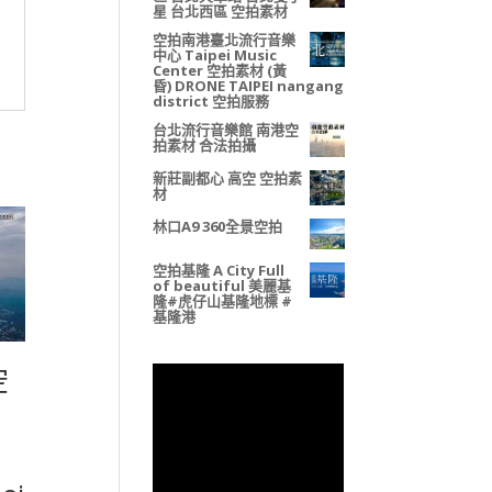
星 台北西區 空拍素材
空拍南港臺北流行音樂
中心 Taipei Music
Center 空拍素材 (黃
昏) DRONE TAIPEI nangang
district 空拍服務
台北流行音樂館 南港空
拍素材 合法拍攝
新莊副都心 高空 空拍素
材
林口A9 360全景空拍
空拍基隆 A City Full
of beautiful 美麗基
隆#虎仔山基隆地標 #
基隆港
空