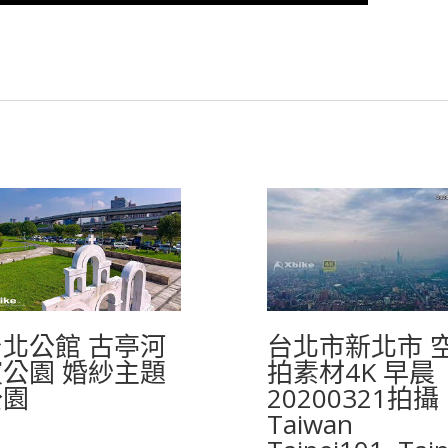
台北公館 古亭河
台北市新北市 
濱公園 婚紗主題
拍素材4K 早晨
公園
20200321拍攝
Taiwan