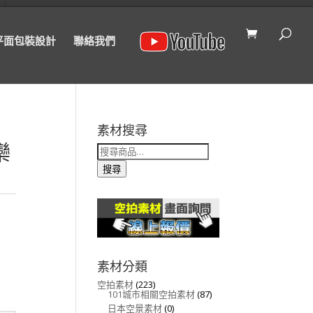
平面包裝設計
聯絡我們
素材搜尋
欒
搜
尋
關
搜尋
鍵
字:
素材分類
空拍素材
(223)
101城市相關空拍素材
(87)
日本空景素材
(0)