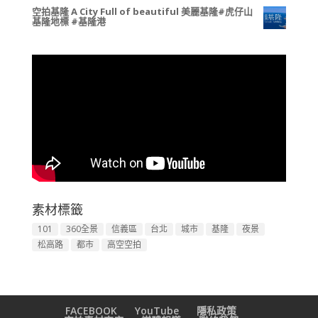
空拍基隆 A City Full of beautiful 美麗基隆#虎仔山
基隆地標 #基隆港
素材標籤
101
360全景
信義區
台北
城市
基隆
夜景
松高路
都市
高空空拍
FACEBOOK
YouTube
隱私政策