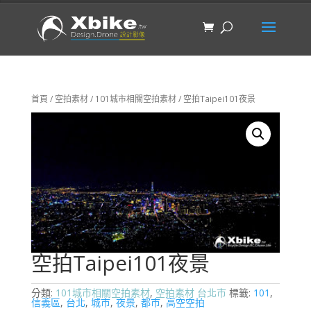
首頁
/
空拍素材
/
101城市相關空拍素材
/ 空拍Taipei101夜景
空拍Taipei101夜景
分類:
101城市相關空拍素材
,
空拍素材 台北市
標籤:
101
,
信義區
,
台北
,
城市
,
夜景
,
都市
,
高空空拍