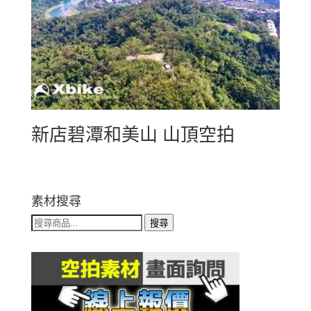
新店碧潭和美山 山頂空拍
素材搜尋
搜
搜尋
尋
關
鍵
字: