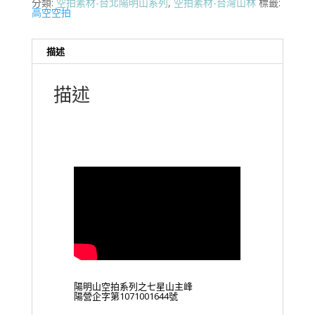
分類:
空拍素材-台北陽明山系列
,
空拍素材-台灣山林
標籤:
高空空拍
描述
描述
陽明山空拍系列之七星山主峰
陽營企字第1071001644號