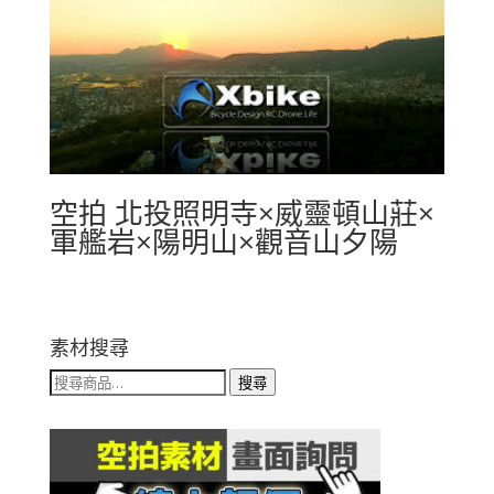
空拍 北投照明寺×威靈頓山莊×
軍艦岩×陽明山×觀音山夕陽
素材搜尋
搜
搜尋
尋
關
鍵
字: