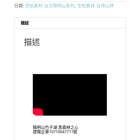
分類:
空拍素材-台北陽明山系列
,
空拍素材-台灣山林
描述
描述
陽明山竹子湖 黑森林之心
營陽企第10710047711號