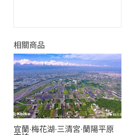
相關商品
宜蘭·梅花湖·三清宮·蘭陽平原