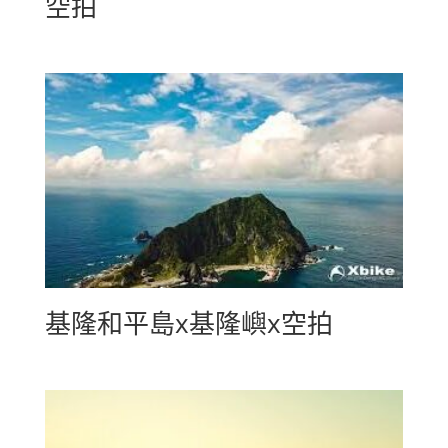
空拍
基隆和平島x基隆嶼x空拍