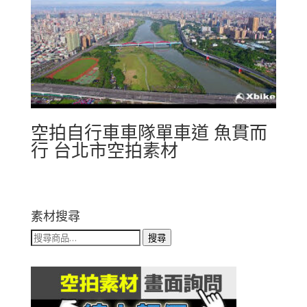
空拍自行車車隊單車道 魚貫而
行 台北市空拍素材
素材搜尋
搜
搜尋
尋
關
鍵
字: